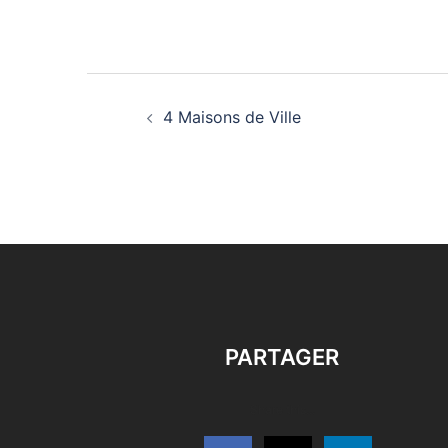
Navigation
4 Maisons de Ville
d’article
PARTAGER
Share this...