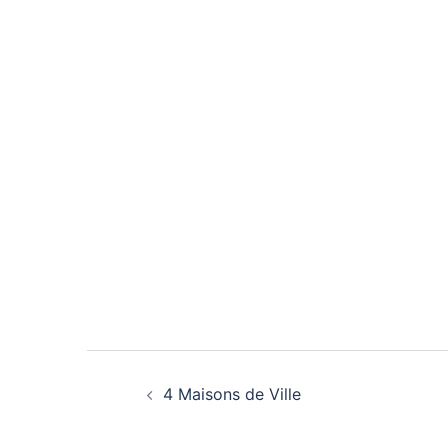
Navigation
4 Maisons de Ville
d’article