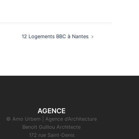
12 Logements BBC à Nantes
AGENCE
© Amo Urbem | Agence d’Architecture
Benoit Guillou Architecte
172 rue Saint-Denis