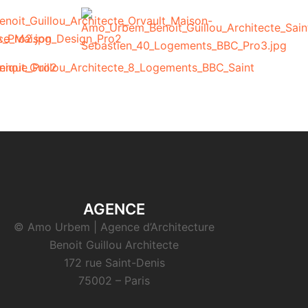
AGENCE
© Amo Urbem | Agence d’Architecture
Benoit Guillou Architecte
172 rue Saint-Denis
75002 – Paris